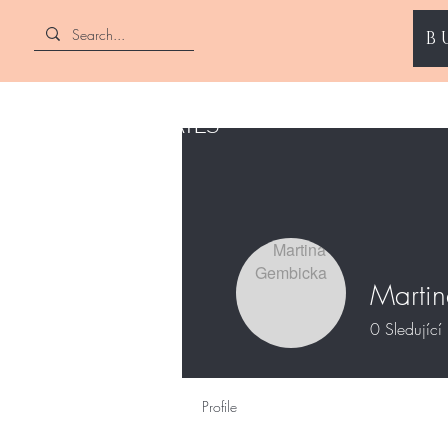
B
ENII NAILS
Marti
0
Sledující
Profile