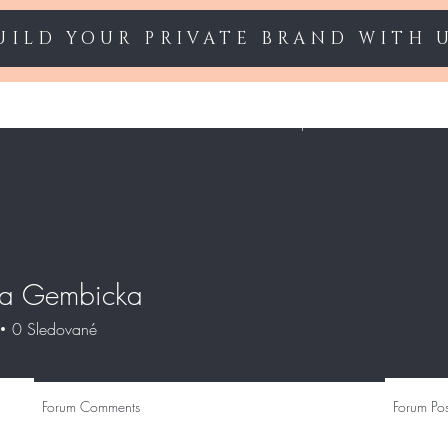
UILD YOUR PRIVATE BRAND WITH 
Starter sets
Gel polish
Nail Extension
na Gembicka
0
Sledované
Forum Comments
Forum Pos