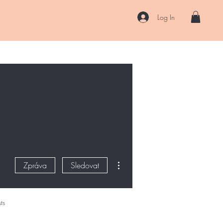
Log In
US
Accessories
ENII Private Lab
Blog
About
More
Další akce
Zpráva
Sledovat
ts