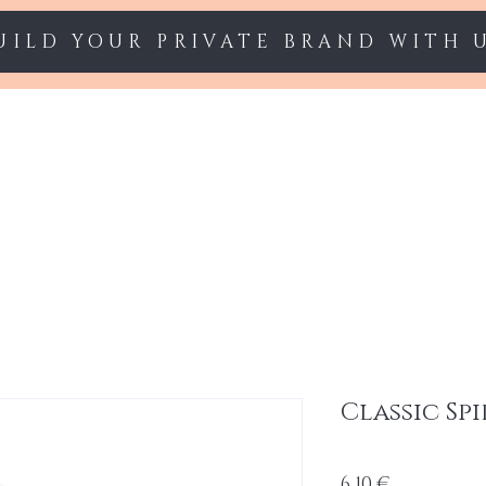
UILD YOUR PRIVATE BRAND WITH 
Starter sets
Gel polish
Nail Extension
Classic Spi
Cena
6,10 €