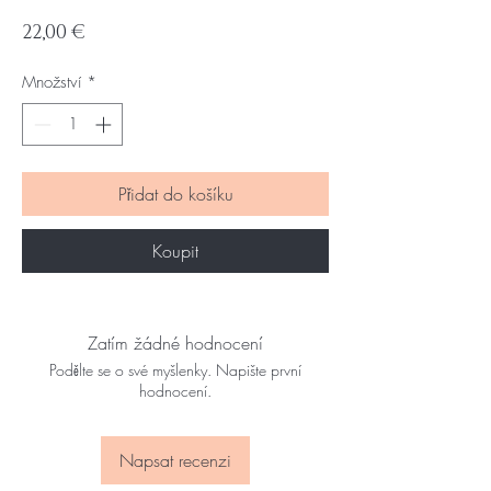
Cena
22,00 €
Množství
*
Přidat do košíku
Koupit
Zatím žádné hodnocení
Podělte se o své myšlenky. Napište první
hodnocení.
Napsat recenzi