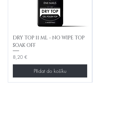
DRY TOP 11 ML - NO WIPE TOP
Gel Lac Ceramic
SOAK OFF
Iridescent 10 ml
Cena
Cena
8,20 €
8,20 €
Přidat do košíku