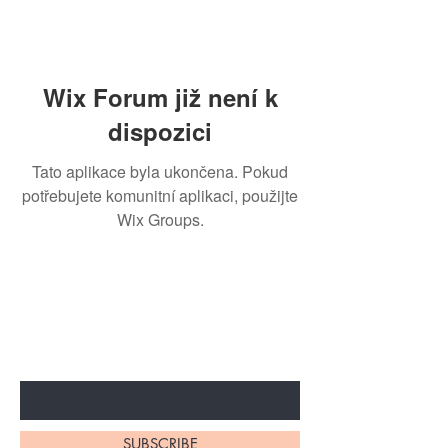
Wix Forum již není k
dispozici
Tato aplikace byla ukončena. Pokud
potřebujete komunitní aplikaci, použijte
Wix Groups.
BE THE FIRST TO KNOW ABOUT
SPECIAL SALES AND NEW
ARRIVALS
Enter Your Email Here
SUBSCRIBE