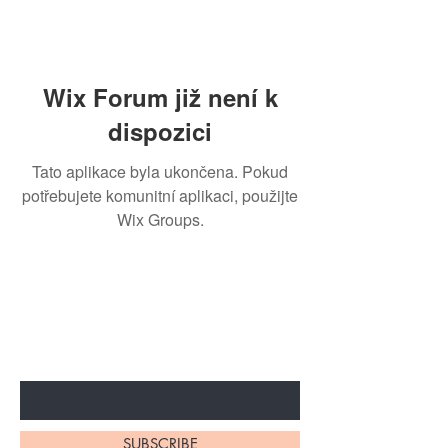
Wix Forum již není k
dispozici
Tato aplikace byla ukončena. Pokud
potřebujete komunitní aplikaci, použijte
Wix Groups.
BE THE FIRST TO KNOW ABOUT
SPECIAL SALES AND NEW
ARRIVALS
Enter Your Email Here
SUBSCRIBE