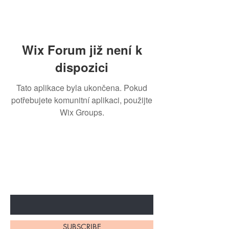
Wix Forum již není k
dispozici
Tato aplikace byla ukončena. Pokud
potřebujete komunitní aplikaci, použijte
Wix Groups.
BE THE FIRST TO KNOW ABOUT
SPECIAL SALES AND NEW
ARRIVALS
Enter Your Email Here
SUBSCRIBE